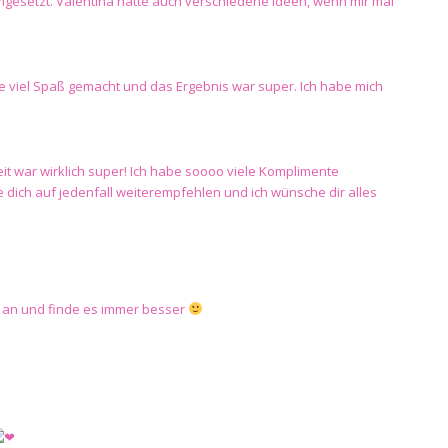
gesetzt. Valentina hatte auch verschiedene Ideen, wenn mir mal
ne viel Spaß gemacht und das Ergebnis war super. Ich habe mich
eit war wirklich super! Ich habe soooo viele Komplimente
 dich auf jedenfall weiterempfehlen und ich wünsche dir alles
se an und finde es immer besser