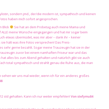
tylistin, sondern jmd., der/die modern ist, sympathisch und keinen
e Fotos haben mich sofort angesprochen.
n Blick
Sie hat an dem Probetag auch meine Mama und
auf ALLE meine Wünsche eingegangen und hat mir sogar beim
uch etwas übermüdet, was mir aber – dank ihr – keiner
 sie hält was ihre Fotos versprechen! Das Preis-
 es sehr gerne bezahlt. Sogar meine Trauzeugin hat sie in der
Trauzeugin zuvor bei einem namhaften Friseur war und das
at alles bis zum Abend gehalten und natürlich gibt sie auch
fach total sympathisch und strahlt genau die Ruhe aus, die man
h sehen wir uns mal wieder, wenn ich für ein anderes großes
88
12 std gehalten. Kann ich nur weiter empfehlen!
Von
stefymu84