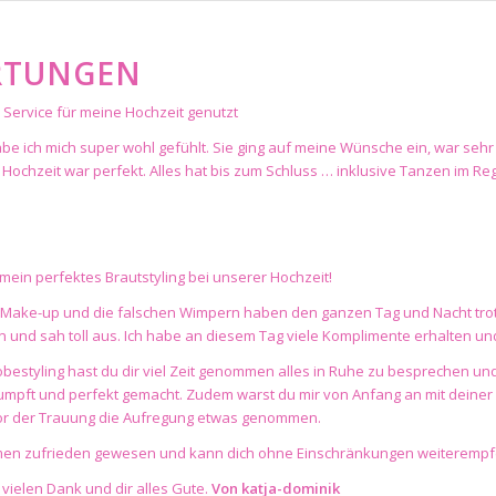
RTUNGEN
 Service für meine Hochzeit genutzt
abe ich mich super wohl gefühlt. Sie ging auf meine Wünsche ein, war s
e Hochzeit war perfekt. Alles hat bis zum Schluss … inklusive Tanzen im R
 mein perfektes Brautstyling bei unserer Hochzeit!
s Make-up und die falschen Wimpern haben den ganzen Tag und Nacht trotz 
 und sah toll aus. Ich habe an diesem Tag viele Komplimente erhalten und
obestyling hast du dir viel Zeit genommen alles in Ruhe zu besprechen und
mpft und perfekt gemacht. Zudem warst du mir von Anfang an mit deiner n
vor der Trauung die Aufregung etwas genommen.
mmen zufrieden gewesen und kann dich ohne Einschränkungen weiterempf
 vielen Dank und dir alles Gute.
Von
katja-dominik