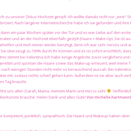
ch zu unserer Zirkus-Hochzeit gestylt. Ich wollte damals nicht nur „eine“ S
fabriziert. Nach längerer Internetrecherche habe ich sie gefunden und ihr
 dann ein paar Wochen später vor der Tür und es war Liebe auf den erste
aten und an der Hochzeit ebenfalls gestylt (Haare + Make-Up). Sie ist 
eholfen und mich immer wieder beruhigt, denn ich war sehr nervös und a
Sie überzeugt zu 100% durch Ihr Können und es ist sofort ersichtlich, dass
tnis stimmt bei Valentina (ich habe einige Angebote zuvor verglichen) und
gerettet und spontan die Haare sowie das Make-up erneuert, weil meine 
s nach wenigen Stunden nicht mehr so berauschend aussah. Bei Valentina h
kte mit, sodass nichts schief gehen kann. Außerdem ist sie aber auch ein
en Tag braucht.
ehlst uns allen (Sarah, Mama, meinem Mann und mir) so sehr
Hoffentlic
berkünste brauche. Vielen Dank und alles Gute!
Von
michelle.hartmann
ehr kompetent, pünktlich, sympathisch. Die Haare und Makeup haben über 