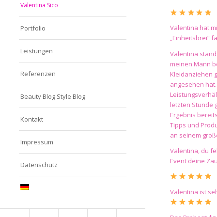
Valentina Sico
Valentina hat mi
Portfolio
„Einheitsbrei“ 
Leistungen
Valentina stand
meinen Mann ber
Referenzen
Kleidanziehen g
angesehen hat. 
Leistungsverhäl
Beauty Blog Style Blog
letzten Stunde 
Ergebnis bereit
Kontakt
Tipps und Produ
an seinem groß
Impressum
Valentina, du f
Event deine Zau
Datenschutz
Valentina ist s