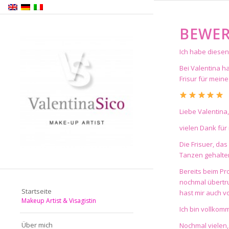
BEWE
Ich habe diesen
Bei Valentina h
Frisur für mein
Liebe Valentina,
vielen Dank für
Die Frisuer, da
Tanzen gehalten
Bereits beim Pr
nochmal übertru
Startseite
hast mir auch 
Makeup Artist & Visagistin
Ich bin vollko
Über mich
Nochmal vielen,