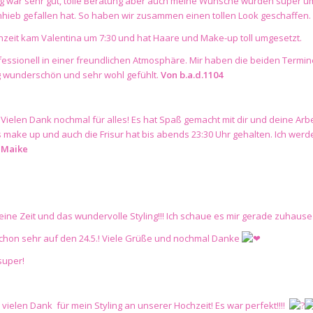
g war sehr gut, tolle Beratung aber auch meine Wünsche wurden super um
nhieb gefallen hat. So haben wir zusammen einen tollen Look geschaffen.
zeit kam Valentina um 7:30 und hat Haare und Make-up toll umgesetzt.
ofessionell in einer freundlichen Atmosphäre. Mir haben die beiden Termi
 wunderschön und sehr wohl gefühlt.
Von
b.a.d.1104
! Vielen Dank nochmal für alles! Es hat Spaß gemacht mit dir und deine Arb
ake up und auch die Frisur hat bis abends 23:30 Uhr gehalten. Ich werde
Maike
eine Zeit und das wundervolle Styling!!! Ich schaue es mir gerade zuhau
schon sehr auf den 24.5.! Viele Grüße und nochmal Danke
 super!
 vielen Dank für mein Styling an unserer Hochzeit! Es war perfekt!!!!